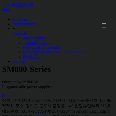
내
용
메뉴
으
About us
로
Manufacturers
바
로
Products
가
power supply
기
system Products
waveguide component
RF & Microwave coaxial components
BASSON
Contact
SM800-Series
Output power: 800 W
Programmable power supplies
상호: (주)티제이테크 | 대표: 임윤태 | 사업자등록번호: 123-86-
39501 | 주소: 경기도 군포시 금정동 1-40 한림휴먼타워 913호 |
대표번호: 031-479-7775 | 메일: tjtcorp@naver.com Copyright ©